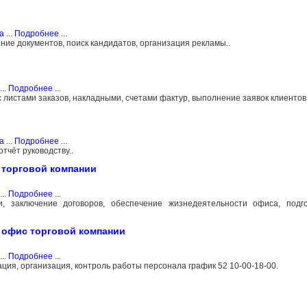
а
...
Подробнее
...
ие документов, поиск кандидатов, организация рекламы..
...
Подробнее
...
с листами заказов, накладными, счетами фактур, выполнение заявок клиентов.
а
...
Подробнее
...
тчёт руководству..
 торговой компании
...
Подробнее
...
, заключение договоров, обеспечение жизнедеятельности офиса, подго
 офис торговой компании
...
Подробнее
...
ация, организация, контроль работы персонала график 52 10-00-18-00.