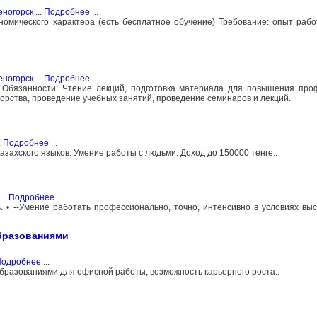
еногорск
...
Подробнее
...
номического характера (есть бесплатное обучение) Требование: опыт рабо
еногорск
...
Подробнее
...
ь. Обязанности: Чтение лекций, подготовка материала для повышения пр
торства, проведение учебных занятий, проведение семинаров и лекций.
.
Подробнее
...
азахского языков. Умение работы с людьми. Доход до 150000 тенге..
...
Подробнее
...
. • --Умение работать профессионально, точно, интенсивно в условиях вы
бразованиями
одробнее
...
бразованиями для офисной работы, возможность карьерного роста..