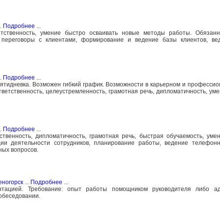
..
Подробнее
...
ветственность, умение быстро осваивать новые методы работы. Обязанн
 переговоры с клиентами, формирование и ведение базы клиентов, ве
..
Подробнее
...
 пятидневка. Возможен гибкий график. Возможности в карьерном и профессио
ответственность, целеустремленность, грамотная речь, дипломатичность, уме
..
Подробнее
...
тственность, дипломатичность, грамотная речь, быстрая обучаемость, уме
ции деятельности сотрудников, планирование работы, ведение телефон
ных вопросов.
еногорск
...
Подробнее
...
нтацией. Требование: опыт работы помощником руководителя либо ад
обеседовании.