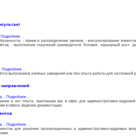
нсультант
.
Подробнее
...
бязанности: - прием и распределение звонков; - консультирование клиентов
тчётов; - выполнение поручений руководителя Условия: -карьерный рост -
..
Подробнее
...
боту выпускников учебных заведений или без опыта работы для несложной 
 направлений
а
...
Подробнее
...
ание и нет опыта, приглашаю вас в офис для административно-кадровой
ми в офисе, ведение документации.
ентов
а
...
Подробнее
...
лиентов для решения организационных и административно-кадровых вопр
рами.