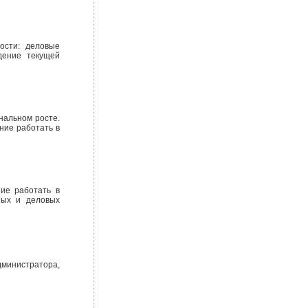
ости: деловые
дение текущей
нальном росте.
ние работать в
ние работать в
ных и деловых
министратора,