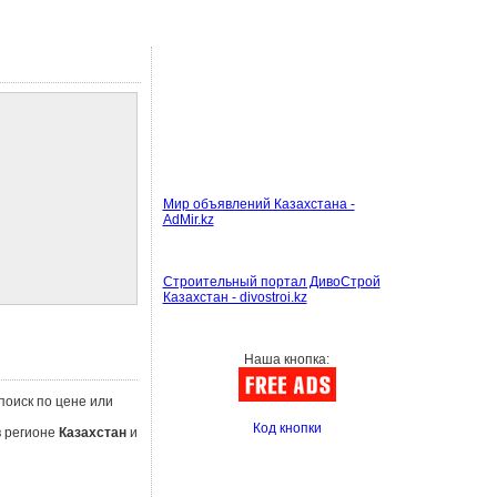
Мир объявлений Казахстана -
AdMir.kz
Строительный портал ДивоСтрой
Казахстан - divostroi.kz
Наша кнопка:
поиск по цене или
Код кнопки
в регионе
Казахстан
и