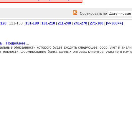
Сортировать по
-120
| 121-150 |
151-180
|
181-210
|
211-240
|
241-270
|
271-300
|
[>>300>>]
а
...
Подробнее
...
альные обязанности которого будет входить следующее: сбор, учет и анал
ельности; формирование банка данных оптовых клиентов; участие в изуче